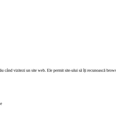
u când vizitezi un site web. Ele permit site-ului să îți recunoască browser
le