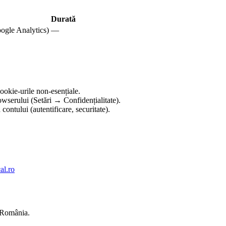
Durată
oogle Analytics)
—
ookie-urile non-esențiale.
rowserului (Setări → Confidențialitate).
contului (autentificare, securitate).
al.ro
n România.