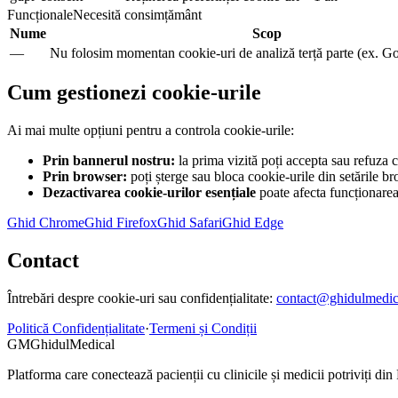
Funcționale
Necesită consimțământ
Nume
Scop
—
Nu folosim momentan cookie-uri de analiză terță parte (ex. G
Cum gestionezi cookie-urile
Ai mai multe opțiuni pentru a controla cookie-urile:
Prin bannerul nostru:
la prima vizită poți accepta sau refuza c
Prin browser:
poți șterge sau bloca cookie-urile din setările b
Dezactivarea cookie-urilor esențiale
poate afecta funcționarea 
Ghid
Chrome
Ghid
Firefox
Ghid
Safari
Ghid
Edge
Contact
Întrebări despre cookie-uri sau confidențialitate:
contact@ghidulmedic
Politică Confidențialitate
·
Termeni și Condiții
GM
GhidulMedical
Platforma care conectează pacienții cu clinicile și medicii potriviți di