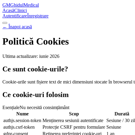
GM
GhidulMedical
Acasă
Clinici
Autentificare
Înregistrare
← Înapoi acasă
Politică Cookies
Ultima actualizare: iunie 2026
Ce sunt cookie-urile?
Cookie-urile sunt fișiere text de mici dimensiuni stocate în browserul tă
Ce cookie-uri folosim
Esențiale
Nu necesită consimțământ
Nume
Scop
Durată
authjs.session-token
Menținerea sesiunii autentificate
Sesiune / 30 zi
authjs.csrf-token
Protecție CSRF pentru formulare
Sesiune
gdpr-consent
Reținerea preferinței cookie-uri
1 an