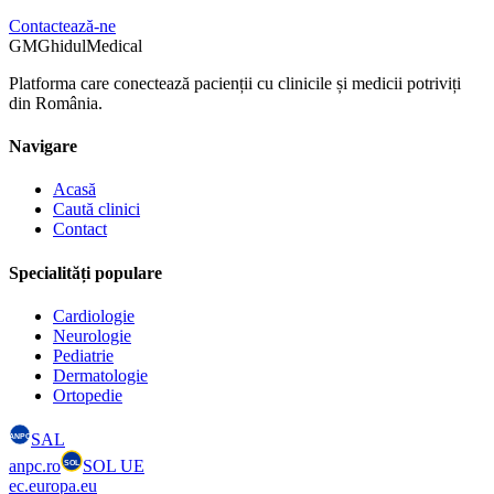
Contactează-ne
GM
GhidulMedical
Platforma care conectează pacienții cu clinicile și medicii potriviți
din România.
Navigare
Acasă
Caută clinici
Contact
Specialități populare
Cardiologie
Neurologie
Pediatrie
Dermatologie
Ortopedie
SAL
ANPC
anpc.ro
SOL UE
SOL
ec.europa.eu