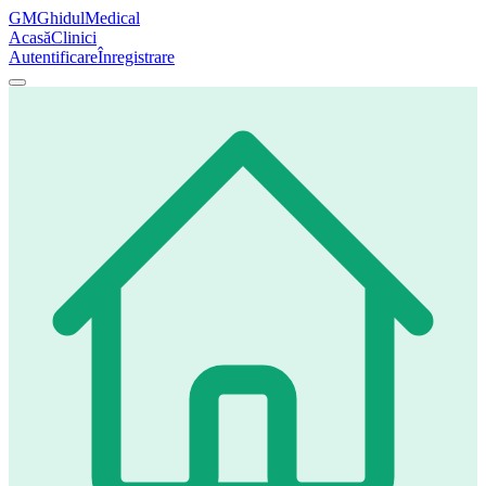
GM
GhidulMedical
Acasă
Clinici
Autentificare
Înregistrare