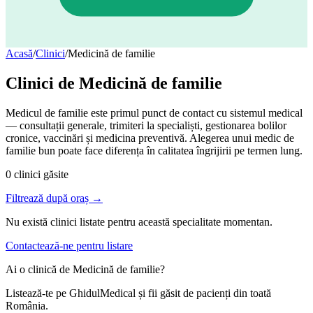
Acasă
/
Clinici
/
Medicină de familie
Clinici de
Medicină de familie
Medicul de familie este primul punct de contact cu sistemul medical
— consultații generale, trimiteri la specialiști, gestionarea bolilor
cronice, vaccinări și medicina preventivă. Alegerea unui medic de
familie bun poate face diferența în calitatea îngrijirii pe termen lung.
0
clinici găsite
Filtrează după oraș →
Nu există clinici listate pentru această specialitate momentan.
Contactează-ne pentru listare
Ai o clinică de
Medicină de familie
?
Listează-te pe GhidulMedical și fii găsit de pacienți din toată
România.