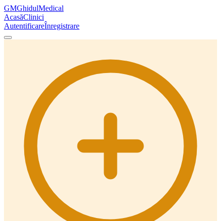
GM
GhidulMedical
Acasă
Clinici
Autentificare
Înregistrare