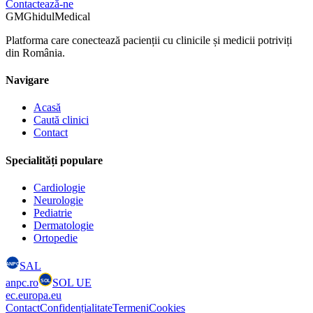
Contactează-ne
GM
GhidulMedical
Platforma care conectează pacienții cu clinicile și medicii potriviți
din România.
Navigare
Acasă
Caută clinici
Contact
Specialități populare
Cardiologie
Neurologie
Pediatrie
Dermatologie
Ortopedie
SAL
ANPC
anpc.ro
SOL UE
SOL
ec.europa.eu
Contact
Confidențialitate
Termeni
Cookies